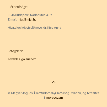
Elérhetőségek
1046 Budapest, Nádor utca 43/a.
E-mail:
mjat@mjat.hu
Hivatalos képviselő neve: dr. Kiss Anna
Fotógaléria
Tovább a galériához
©
Magyar Jog- és Államtudományi Társaság. MInden jog fentartva
|
Impresszum