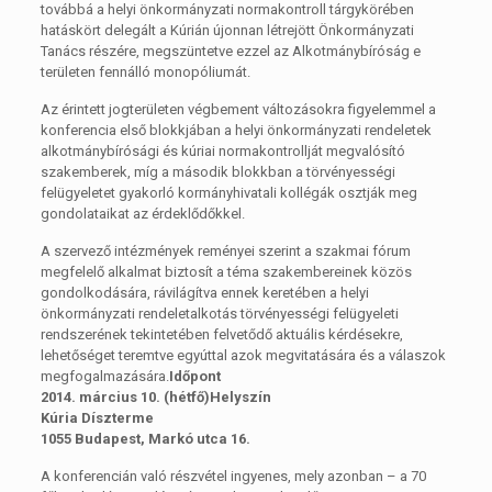
továbbá a helyi önkormányzati normakontroll tárgykörében
hatáskört delegált a Kúrián újonnan létrejött Önkormányzati
Tanács részére, megszüntetve ezzel az Alkotmánybíróság e
területen fennálló monopóliumát.
Az érintett jogterületen végbement változásokra figyelemmel a
konferencia első blokkjában a helyi önkormányzati rendeletek
alkotmánybírósági és kúriai normakontrollját megvalósító
szakemberek, míg a második blokkban a törvényességi
felügyeletet gyakorló kormányhivatali kollégák osztják meg
gondolataikat az érdeklődőkkel.
A szervező intézmények reményei szerint a szakmai fórum
megfelelő alkalmat biztosít a téma szakembereinek közös
gondolkodására, rávilágítva ennek keretében a helyi
önkormányzati rendeletalkotás törvényességi felügyeleti
rendszerének tekintetében felvetődő aktuális kérdésekre,
lehetőséget teremtve egyúttal azok megvitatására és a válaszok
megfogalmazására.
Időpont
2014. március 10. (hétfő)
Helyszín
Kúria Díszterme
1055 Budapest, Markó utca 16.
A konferencián való részvétel ingyenes, mely azonban – a 70