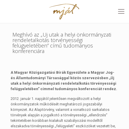
Meghívó az „Uj utak a helyi önkormányzati
rendeletalkotás törvényességi
felügyeletében” című tudományos
konferenciára
A Magyar Közigazgatási Bírák Egyesülete a Magyar Jog-
és Államtudományi Társasággal közös szervezésben „Új
utak a helyi önkormányzati rendeletalkotás törvényességi
felügyeletében” címmel tudományos konferenciát rendez.
2012. január 1. napjától jelentősen megváltozott a helyi
önkormányzatok működését meghatározó jogszabályi
környezet. Az Alaptörvény, valamint a vonatkozó sarkalatos
törvények alapján a jogalkotó a törvényességi „ellenőrzés”
tekintetében korábban kialakult szabályozási modelltől
elszakadva törvényességi „felügyeleti” eszközöket vezetett be,