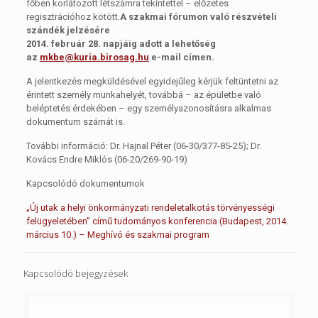
főben korlátozott létszámra tekintettel – előzetes
regisztrációhoz kötött.
A szakmai fórumon való részvételi
szándék jelzésére
2014. február 28. napjáig adott a lehetőség
az
mkbe@kuria.birosag.hu
e-mail címen.
A jelentkezés megküldésével egyidejűleg kérjük feltüntetni az
érintett személy munkahelyét, továbbá – az épületbe való
beléptetés érdekében – egy személyazonosításra alkalmas
dokumentum számát is.
További információ: Dr. Hajnal Péter (06-30/377-85-25); Dr.
Kovács Endre Miklós (06-20/269-90-19)
Kapcsolódó dokumentumok
„Új utak a helyi önkormányzati rendeletalkotás törvényességi
felügyeletében” című tudományos konferencia (Budapest, 2014.
március 10.) – Meghívó és szakmai program
Kapcsolódó bejegyzések