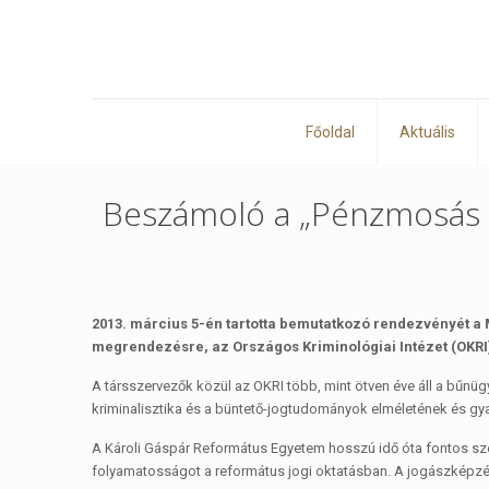
Főoldal
Aktuális
Beszámoló a „Pénzmosás a
2013. március 5-én tartotta bemutatkozó rendezvényét 
megrendezésre, az Országos Kriminológiai Intézet (OKRI)
A társszervezők közül az OKRI több, mint ötven éve áll a bűn
kriminalisztika és a büntető-jogtudományok elméletének és gya
A Károli Gáspár Református Egyetem hosszú idő óta fontos sz
folyamatosságot a református jogi oktatásban. A jogászképzé