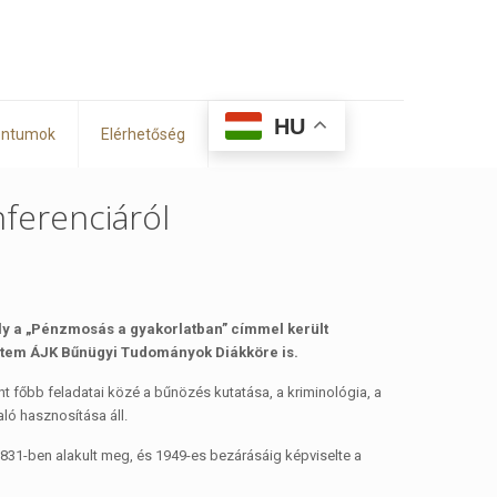
HU
ntumok
Elérhetőség
ferenciáról
y a „Pénzmosás a gyakorlatban” címmel került
yetem ÁJK Bűnügyi Tudományok Diákköre is.
 főbb feladatai közé a bűnözés kutatása, a kriminológia, a
ló hasznosítása áll.
31-ben alakult meg, és 1949-es bezárásáig képviselte a