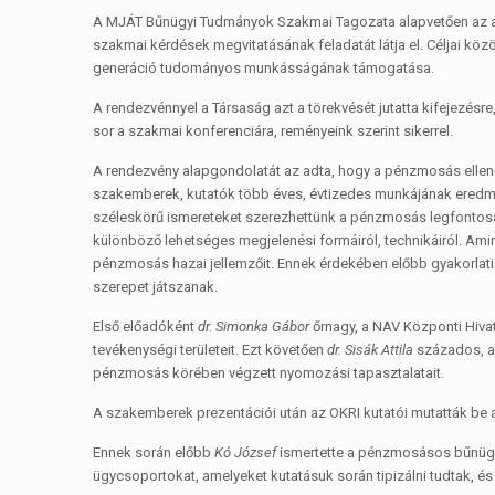
A MJÁT Bűnügyi Tudmányok Szakmai Tagozata alapvetően az anya
szakmai kérdések megvitatásának feladatát látja el. Céljai kö
generáció tudományos munkásságának támogatása.
A rendezvénnyel a Társaság azt a törekvését jutatta kifejezésr
sor a szakmai konferenciára, reményeink szerint sikerrel.
A rendezvény alapgondolatát az adta, hogy a pénzmosás elleni
szakemberek, kutatók több éves, évtizedes munkájának eredm
széleskörű ismereteket szerezhettünk a pénzmosás legfontosab
különböző lehetséges megjelenési formáiról, technikáiról. Amir
pénzmosás hazai jellemzőit. Ennek érdekében előbb gyakorla
szerepet játszanak.
Első előadóként
dr. Simonka Gábor
őrnagy, a NAV Központi Hivat
tevékenységi területeit. Ezt követően
dr. Sisák Attila
százados, a 
pénzmosás körében végzett nyomozási tapasztalatait.
A szakemberek prezentációi után az OKRI kutatói mutatták be az
Ennek során előbb
Kó József
ismertette a pénzmosásos bűnügye
ügycsoportokat, amelyeket kutatásuk során tipizálni tudtak, és 