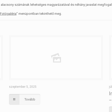
alacsony számának lehetséges magyarázatával és néhány javaslat megfoga
Fotógaléria
” menüpontban tekinthető meg.
szeptember 5, 2025
jú
I
–
Tovább