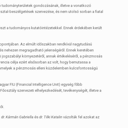
zó tudományterületek gondozásának, illetve a vonatkozó
asztal-beszélgetések szervezése, és nem utolsó sorban a fiatal
srészt a tudományos kutatóintézetekkel. Ennek érdekében került
éppontjában. Az elmúlt időszakban rendkívül nagytudású
és nehezen megragadható jelenségéről. Ennek keretében
 jogszabályi környezetéről, annak értékeléséről, a pénzmosás
rencia célja ezért elsősorban az volt, hogy bemutassa a
, amelyek a pénzmosás elleni küzdelemben kulcsfontosságú
gyar FIU (Financial Intelligence Unit) egység főbb
őosztály szervezeti elhelyezkedését, tevékenységét, illetve a
ői.
d
dr. Kármán Gabriella
és
dr. Tilki Katalin
vázolták fel azokat az