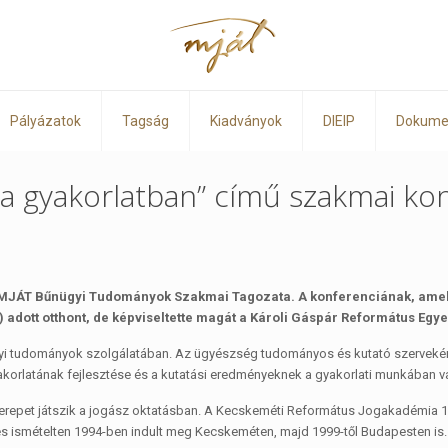
Pályázatok
Tagság
Kiadványok
DIEIP
Dokume
 gyakorlatban” című szakmai kon
a MJÁT Bűnügyi Tudományok Szakmai Tagozata. A konferenciának, amel
 adott otthont, de képviseltette magát a Károli Gáspár Református Eg
ügyi tudományok szolgálatában. Az ügyészség tudományos és kutató szerveként
korlatának fejlesztése és a kutatási eredményeknek a gyakorlati munkában va
erepet játszik a jogász oktatásban. A Kecskeméti Református Jogakadémia 18
s ismételten 1994-ben indult meg Kecskeméten, majd 1999-től Budapesten is.