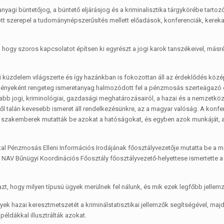
gi büntetőjog, a büntető eljárásjog és a kriminalisztika tárgykörébe tarto
zött szerepel a tudománynépszerűsítés mellett előadások, konferenciák, kerek
e, hogy szoros kapcsolatot építsen ki egyrészt a jogi karok tanszékeivel, má
 küzdelem világszerte és így hazánkban is fokozottan áll az érdeklődés köz
ényeként rengeteg ismeretanyag halmozódott fel a pénzmosás szerteágazó 
b jogi, kriminológiai, gazdasági meghatározásairól, a hazai és a nemzetközi
ől talán kevesebb ismeret áll rendelkezésünkre, az a magyar valóság. A konfe
ti szakemberek mutatták be azokat a hatóságokat, és egyben azok munkáját
al Pénzmosás Elleni Információs Irodájának főosztályvezetője mutatta be a ma
NAV Bűnügyi Koordinációs Főosztály főosztályvezető-helyettese ismertette a F
t, hogy milyen típusú ügyek merülnek fel nálunk, és mik ezek legfőbb jellemz
k hazai keresztmetszetét a kriminálstatisztikai jellemzők segítségével, maj
példákkal illusztrálták azokat.