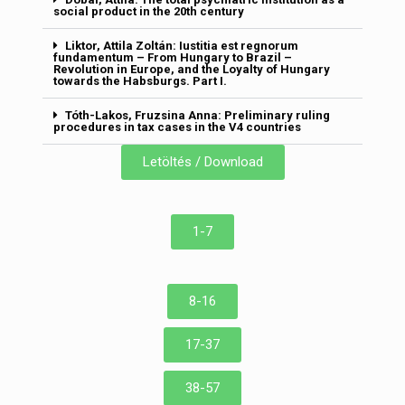
social product in the 20th century
Liktor, Attila Zoltán: Iustitia est regnorum
fundamentum – From Hungary to Brazil –
Revolution in Europe, and the Loyalty of Hungary
towards the Habsburgs. Part I.
Tóth-Lakos, Fruzsina Anna: Preliminary ruling
procedures in tax cases in the V4 countries
Letöltés / Download
1-7
8-16
17-37
38-57