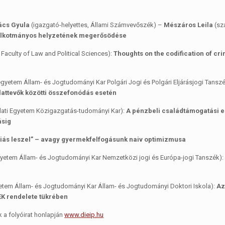
ács Gyula
(igazgató-helyettes, Állami Számvevőszék) –
Mészáros Leila
(sz
alkotmányos helyzetének megerősödése
Faculty of Law and Political Sciences):
Thoughts on the codification of cri
etem Állam- és Jogtudományi Kar Polgári Jogi és Polgári Eljárásjogi Tansz
attevők közötti összefonódás esetén
álati Egyetem Közigazgatás-tudományi Kar):
A pénzbeli családtámogatási e
ásig
riás leszel” – avagy gyermekfelfogásunk naiv optimizmusa
etem Állam- és Jogtudományi Kar Nemzetközi jogi és Európa-jogi Tanszék)
tem Állam- és Jogtudományi Kar Állam- és Jogtudományi Doktori Iskola):
Az
EK rendelete tükrében
k a folyóirat honlapján
www.dieip.hu