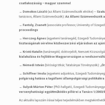
csatlakozásáig − magyar szemmel
→ Domokos László
(az Állami Számvevőszék elnöke) –
Szak
tanácsos, Állami Számvevőszék):
Az Állami Számvevőszék 
→ Fantoly, Zsanett
(associate professor, University of Szeged 
proceedings
→ Herczeg Ágnes
(egyetemi tanársegéd, Szegedi Tudományegy
tisztaságának sérelme közbeszerzési eljárásban az ajánl
→ Kristó Katalin
(tanársegéd, doktorjelölt, Nemzeti Közszolg
kialakulása és fejlődése Magyarországon a rendszervált
→ Némedi István
(bírósági titkár, Tatabányai Törvényszék):
„Ó
→ Schiffner Imola
(egyetemi adjunktus, Szegedi Tudományegy
polgárság hatása a tagállami állampolgársági politikákra
→ Sulyok Márton Péter
(PhD-hallgató, Szegedi Tudományegye
versenyhatósági együttműködés pillérei a Tanács 1/2003/
Az aktuális lapszám írásai teljes terjedelmükben megtekinthető