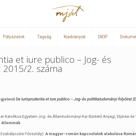
Pályázatok
Tagság
Kiadványok
DIEIP
Dokume
ia et iure publico – Jog- és
t 2015/2. száma
gjelenő
De iurisprudentia et iure publico – Jog- és politikatudományi folyóirat (D
er Katolikus Egyetem Jog- és Államtudományi Kar Büntető Anyagi, Eljárási és 
s dilemmák
 Szabályozási Főosztály):
A magyar−román kapcsolatok alakulása Román