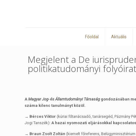
Főoldal
Aktuális
Megjelent a De iurisprudent
politikatudományi folyóira
A
Magyar Jog- és Államtudományi Társaság
gondozásában me
száma kilenc tanulmányt közöl.
→ Bérces Viktor
(kúriai főtanácsadó, tanársegéd, Pázmány Pét
Jogi Tanszék):
A hazai nyomozati eljárásokkal kapcsolato
→ Braun Zsolt Zoltán
(kiemelt főreferens, Belügyminisztérium