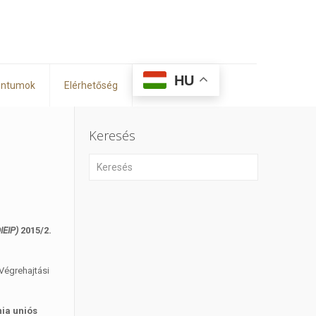
HU
ntumok
Elérhetőség
Keresés
IEIP)
2015/2.
Végrehajtási
ia uniós