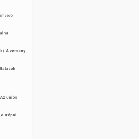
ámvevő
minal
ék):
A verseny
llátások
:
Az uniós
 európai