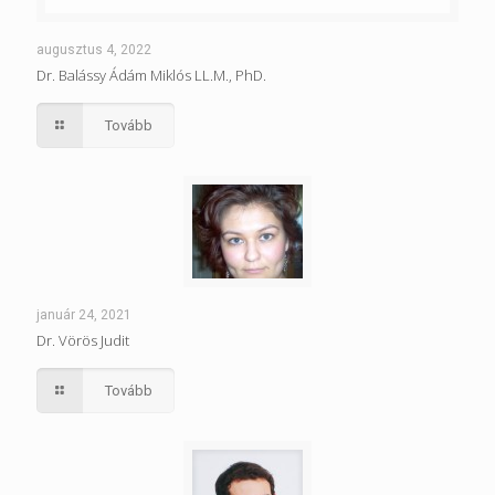
augusztus 4, 2022
Dr. Balássy Ádám Miklós LL.M., PhD.
Tovább
január 24, 2021
Dr. Vörös Judit
Tovább