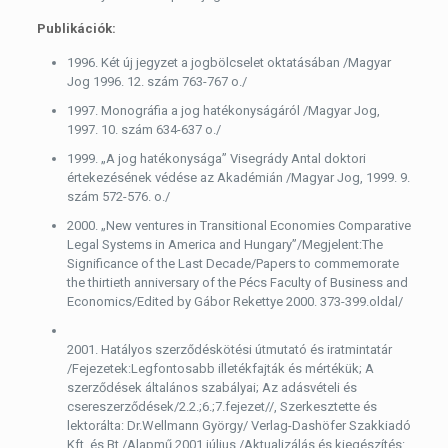
Publikációk:
1996. Két új jegyzet a jogbölcselet oktatásában /Magyar
Jog 1996. 12. szám 763-767 o./
1997. Monográfia a jog hatékonyságáról /Magyar Jog,
1997. 10. szám 634-637 o./
1999. „A jog hatékonysága” Visegrády Antal doktori
értekezésének védése az Akadémián /Magyar Jog, 1999. 9.
szám 572-576. o./
2000. „New ventures in Transitional Economies Comparative
Legal Systems in America and Hungary”/Megjelent:The
Significance of the Last Decade/Papers to commemorate
the thirtieth anniversary of the Pécs Faculty of Business and
Economics/Edited by Gábor Rekettye 2000. 373-399.oldal/
2001. Hatályos szerződéskötési útmutató és iratmintatár
/Fejezetek:Legfontosabb illetékfajták és mértékük; A
szerződések általános szabályai; Az adásvételi és
csereszerződések/2.2.;6.;7.fejezet//, Szerkesztette és
lektorálta: Dr.Wellmann György/ Verlag-Dashöfer Szakkiadó
Kft. és Bt./Alapmű 2001.július /Aktualizálás és kiegészítés: