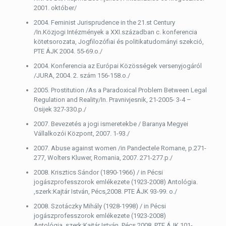
2001. október/
2004. Feminist Jurisprudence in the 21.st Century
/In.Közjogi Intézmények a XXI.században c. konferencia
kötetsorozata, Jogfilozófiai és politikatudományi szekció,
PTE ÁJK 2004. 55-69.o./
2004. Konferencia az Európai Közösségek versenyjogáról
/JURA, 2004. 2. szám 156-158.o./
2005. Prostitution /As a Paradoxical Problem Between Legal
Regulation and Reality/In. Pravnivjesnik, 21-2005- 3-4 –
Osijek 327-330.p./
2007. Bevezetés a jogi ismeretekbe / Baranya Megyei
Vállalkozói Központ, 2007. 1-93./
2007. Abuse against women /in Pandectele Romane, p.271-
277, Wolters Kluwer, Romania, 2007. 271-277.p./
2008. Krisztics Sándor (1890-1966) / in Pécsi
jogászprofesszorok emlékezete (1923-2008) Antológia.
,szerk:Kajtár István, Pécs,2008. PTE ÁJK 93-99. o./
2008. Szotáczky Mihály (1928-1998) / in Pécsi
jogászprofesszorok emlékezete (1923-2008)
Antológia.,szerk:Kajtár István, Pécs,2008. PTE ÁJK 101-