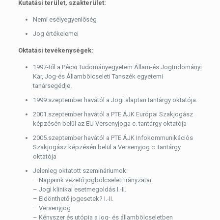
Kutatási terület, szakterület:
Nemi esélyegyenlőség
Jog értékelemei
Oktatási tevékenységek:
1997-től a Pécsi Tudományegyetem Állam-és Jogtudományi
Kar, Jog-és Állambölcseleti Tanszék egyetemi
tanársegédje.
1999.szeptember havától a Jogi alaptan tantárgy oktatója.
2001.szeptember havától a PTE ÁJK Európai Szakjogász
képzésén belül az EU Versenyjoga c. tantárgy oktatója
2005.szeptember havától a PTE ÁJK Infokommunikációs
Szakjogász képzésén belül a Versenyjog c. tantárgy
oktatója
Jelenleg oktatott szemináriumok:
– Napjaink vezető jogbölcseleti irányzatai
– Jogi klinikai esetmegoldás I.-II.
– Eldönthető jogesetek? I.-II.
– Versenyjog
– Kényszer és utópia a jog- és állambölcseletben